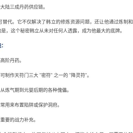
南大陆三成丹药供应链。
可替代。它不仅解决了韩立的修炼资源问题，还让他通过炼制
的是，这个秘密韩立从未对任何人透露，成为他最大的底牌。
能：
种高阶丹药。
制作天符门三大 "密符" 之一的 "降灵符"。
制从炼气期到元婴后期的各种傀儡。
经常用来布置陷阱或保护洞府。
为重要的战力补充。