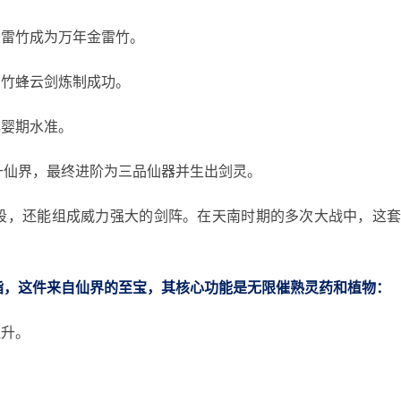
天雷竹成为万年金雷竹。
青竹蜂云剑炼制成功。
元婴期水准。
升仙界，最终进阶为三品仙器并生出剑灵。
段，还能组成威力强大的剑阵。在天南时期的多次大战中，这
指，这件来自仙界的至宝，其核心功能是无限催熟灵药和植物：
提升。
。