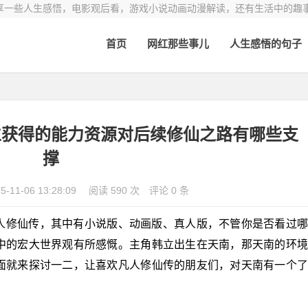
享一些人生感悟，电影观后看，游戏小说动画动漫解读，还有生活中的趣
首页
网红那些事儿
人生感悟的句子
立获得的能力资源对后续修仙之路有哪些支
撑
5-11-06 13:28:09
阅读 590 次
评论 0 条
人修仙传，其中有小说版、动画版、真人版，不管你是否看过
中的宏大世界观有所感慨。主角韩立出生在天南，那天南的环
面就来探讨一二，让喜欢凡人修仙传的朋友们，对天南有一个