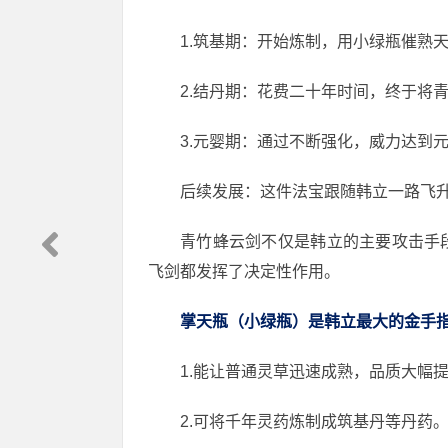
1.筑基期：开始炼制，用小绿瓶催熟
2.结丹期：花费二十年时间，终于将
3.元婴期：通过不断强化，威力达到
后续发展：这件法宝跟随韩立一路飞
青竹蜂云剑不仅是韩立的主要攻击手
飞剑都发挥了决定性作用。
掌天瓶（小绿瓶）是韩立最大的金手
1.能让普通灵草迅速成熟，品质大幅
2.可将千年灵药炼制成筑基丹等丹药