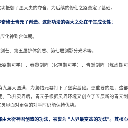
时成功抵御了墨大夫的夺舍，为后续的修仙之路奠定了基础。
传奇修士青元子创造。这部功法的强大之处在于其成长性：
对应化神到合体期。
元剑芒、第五层护体剑盾、第七层剑影分光术等。
（元婴期可学）、春黎剑阵（化神期可学）、青蟠剑阵（炼虚期
第九层大圆满，为凝结元婴打下了坚实基础。更重要的是，这
用。飞升灵界后，青元子根据灵界环境又创立了五层新的青元
在灵界面对更强的对手时仍能保持优势。
由大衍神君创造的功法，被誉为 "人界最变态的功法"。其核