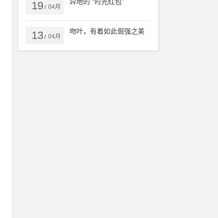
异地的 “时光红包”
19
04月
/
吻叶，有着如此倔强之美
13
04月
/
可
部
剑
心