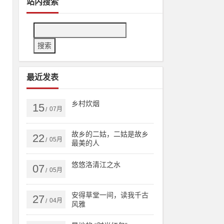
站内搜索
最近发表
乡村炊烟
15
07月
/
故乡的二姑，二姑是故乡
22
05月
/
最美的人
悠悠洛清江之水
07
05月
/
安得草堂一间，读我千古
27
体
04月
/
风雅