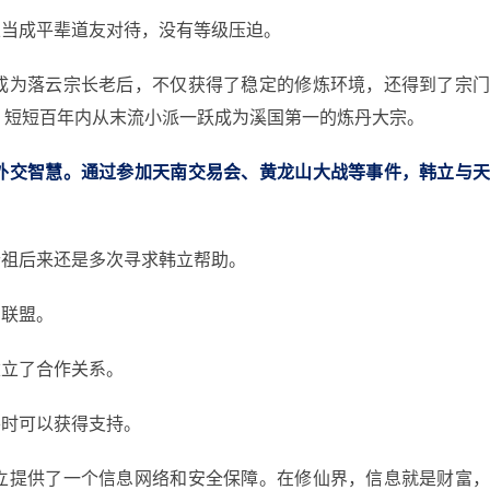
立当成平辈道友对待，没有等级压迫。
成为落云宗长老后，不仅获得了稳定的修炼环境，还得到了宗
，短短百年内从末流小派一跃成为溪国第一的炼丹大宗。
外交智慧。通过参加天南交易会、黄龙山大战等事件，韩立与
老祖后来还是多次寻求韩立帮助。
的联盟。
建立了合作关系。
要时可以获得支持。
立提供了一个信息网络和安全保障。在修仙界，信息就是财富