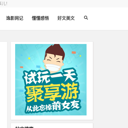
事儿！
逸影网记
懂懂感悟
好文美文
哪
境
了