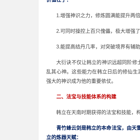
1.增强神识之力，修炼圆满能提升两
2.可同时操控上百只傀儡，极大增强
3.能提高结丹几率，对突破境界有辅
大衍诀不仅让韩立的神识远超同阶修士
乱其心神。这些能力在韩立日后的修仙生
强大的神识成为他的重要依仗。
二、法宝与技能体系的构建
韩立在天南时期获得的法宝和技能，
青竹蜂云剑是韩立的本命法宝，由天雷
立的炼器天赋：