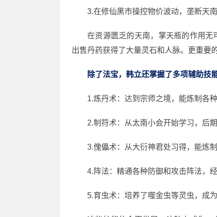
3.在修仙黑市操控物价波动，垄断天
在资源匮乏的天南，掌天瓶的作用无
出售丹药获得了大量灵石和人脉。更重要
除了法宝，韩立还掌握了多项辅助技
1.炼丹术：达到宗师之境，能炼制各
2.制符术：从太南小会开始学习，后期可
3.傀儡术：从大衍神君处习得，能炼
4.阵法：精通各种防御和攻击阵法，
5.育虫术：培养了噬金虫等灵虫，成