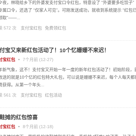
夕夜，林晓给乡下的外婆发支付宝口令红包，特意设了 “外婆要多吃饺子”
专属口令，还选了 “仅家人可见”。可刚发送成功，就收到系统提示 “红包
取”——...
 572 次
支付宝红包
免费领红包
付宝又来新红包活动了！10个忆姗姗不来迟！
付宝红包
•
7个月前 (12-27)
年新气象，这不！支付宝又开始一年一度的新年红包活动了！初始阶段，
放送的就是10个忆的红包特大礼包，可以说是姗姗不来迟，每个人每天都
费获得。从第一个年头...
 561 次
支付宝红包
红包活动
鞋摊的红包惊喜
付宝红包
•
8个月前 (12-18)