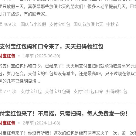
里只放假三天，真羡慕那些放假七天的朋友们！很多人老早提前几天，已
划好了旅途，有的回老家...
 469 次
国庆节小长假
支付宝红包
国庆节放假七天
中秋节
支付宝红包码和口令来了，天天扫码领红包
付宝红包
•
1年前 (2025-06-20)
的支付宝红包码和口令，已经来了！天天用支付宝扫码就能领取最高99元
包，岁月在变，支付宝的红包却没有减少，还是最高99，只不过现在领取
包的几率已经明显增...
 774 次
支付宝红包
支付宝红包码
支付宝红包口令
扫码领红包
付宝红包来了！不用摇，只需扫码，每人免费发一份！
付宝红包
•
2年前 (2024-11-08)
付宝红包来了！你没有听错！这次的红包是继前两年又火了一次，第一次