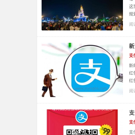
这
规
阅读
新
支
新
红
红
阅读
支
支
支