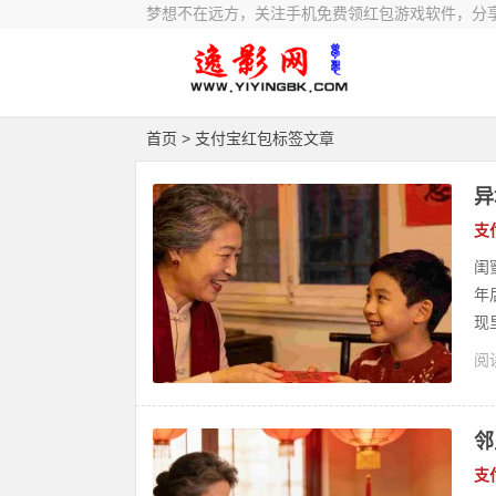
梦想不在远方，关注手机免费领红包游戏软件，分
首页
> 支付宝红包标签文章
异
支
闺
年
现
阅读
邻
支