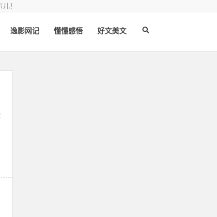
事儿！
逸影网记
懂懂感悟
好文美文
半