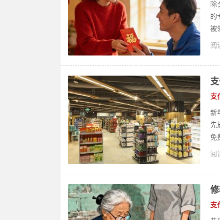
除
的
被领
阅读
支
支
新
先
免
阅读
修
支