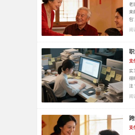
老
来
包
阅读
职
支
实
得
注
阅读
跨
支