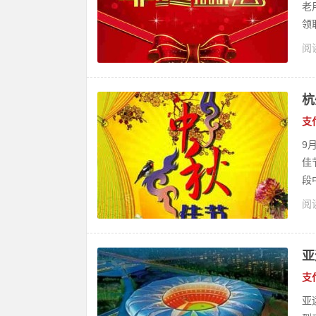
老
领
阅读
杭
支
9
佳
段
阅读
亚
支
亚