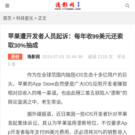
首页
>
科技星光
> 正文
苹果遭开发者人员起诉：每年收99美元还索
取30%抽成
原创
逸影网
2019-07-01 15:44:38
阅读 2115 次
评论
0 条
作为在全球范围内独揽iOS生态十多亿用户的巨
头，苹果的App Store自然便是广大iOS应用开发者赚取
相对应收入的唯一渠道。也由此隔三差五就陷入“垄断”的
舆论漩涡之中，老生常谈。
据外媒报道，近日美国一些iOS开发者针对苹果
发起集体诉讼，其认为苹果滥用垄断地位，不仅要求Ap
p开发者每年支付99美元费用，还必须将30%的销售收入