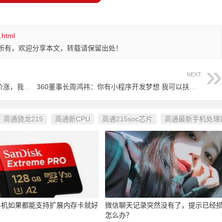
.html
所有，欢迎分享本文，转载请保留出处！
NEXT:
三星隐藏性的要对内存卡条芯片涨价：物价涨，我也要涨
360董事长周鸿祎：你有小程序开发梦想 我可以扶持你
高通骁龙215
高通新CPU
高通215soc芯片
高通最新手机处理
手机如果都能支持扩展内存卡就好
微信聊天记录突然没有了，提示已经
怎么办？