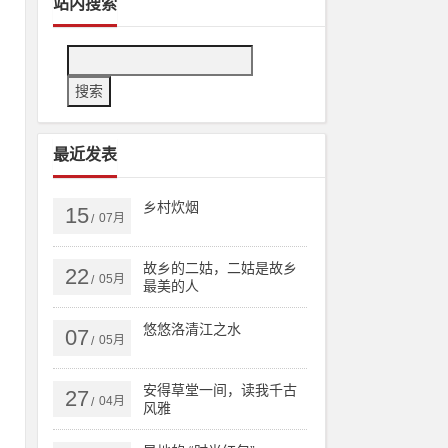
站内搜索
最近发表
乡村炊烟
15
07月
/
故乡的二姑，二姑是故乡
蓝
22
05月
/
最美的人
悠悠洛清江之水
07
05月
/
提
安得草堂一间，读我千古
27
04月
/
风雅
时