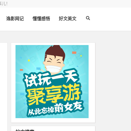
事儿！
逸影网记
懂懂感悟
好文美文
代