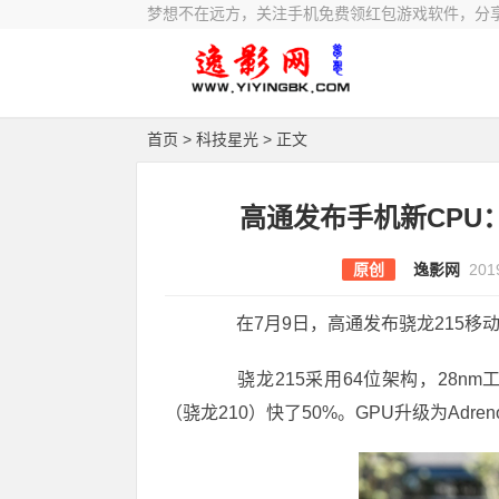
梦想不在远方，关注手机免费领红包游戏软件，分
首页
>
科技星光
> 正文
高通发布手机新CPU：骁
原创
逸影网
201
在7月9日，高通发布骁龙215移动平
骁龙215采用64位架构，28nm工艺，
（骁龙210）快了50%。GPU升级为Adren