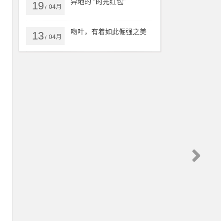
异地的 “时光红包”
19
04月
/
吻叶，有着如此倔强之美
13
04月
/