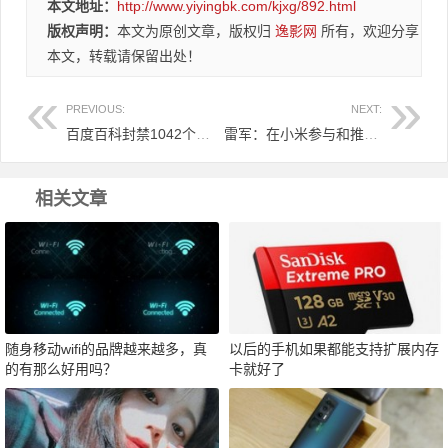
本文地址：
http://www.yiyingbk.com/kjxg/892.html
版权声明：
本文为原创文章，版权归
逸影网
所有，欢迎分享
本文，转载请保留出处！
PREVIOUS:
NEXT:
百度百科封禁1042个违规账号 打击第三方黑产收费代编
雷军：在小米参与和推动下 中国山寨机已被彻底消灭
相关文章
随身移动wifi的品牌越来越多，真
以后的手机如果都能支持扩展内存
的有那么好用吗？
卡就好了