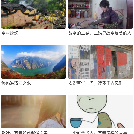
乡村炊烟
故乡的二姑，二姑是故乡最美的人
悠悠洛清江之水
安得草堂一间，读我千古风雅
吻叶，有着如此倔强之美
一个可怜的人，有着这样的故事