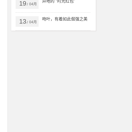
异地的 “时光红包”
19
04月
/
吻叶，有着如此倔强之美
13
04月
/
付