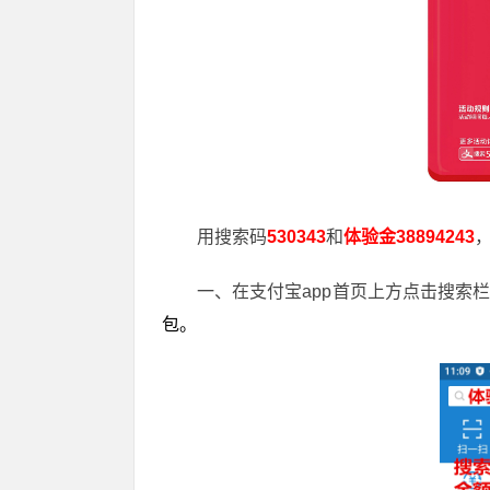
用搜索码
530343
和
体验金38894243
一、在支付宝app首页上方点击搜索
包。