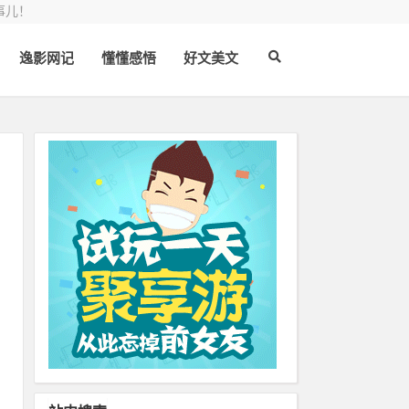
事儿！
逸影网记
懂懂感悟
好文美文