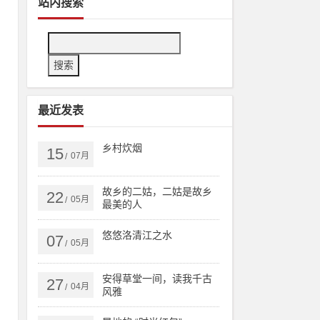
站内搜索
验
最近发表
益
领
乡村炊烟
15
07月
/
以
入
故乡的二姑，二姑是故乡
22
05月
/
最美的人
悠悠洛清江之水
07
05月
/
安得草堂一间，读我千古
27
04月
/
风雅