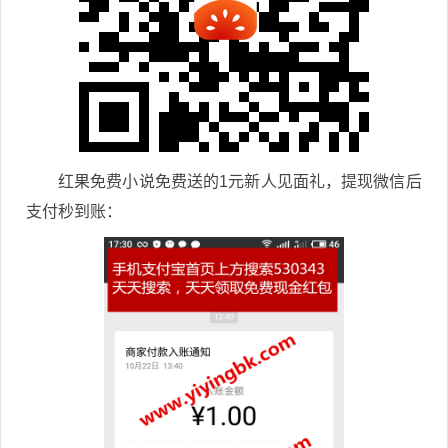
红果免费小说免费送的1元新人见面礼，提现微信后
支付秒到账：