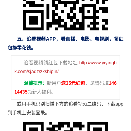
五
、追看视频APP，看直播、电影、电视剧，领红
包挣零花钱。
追看视频领红包下载地址
http://www.yiyingb
k.com/sjadz/zkshipin/
温馨提示：
新用户
送35元红包
，邀请码填
146
14435
领新人福利。
或用手机识别扫描下方的追看视频二维码，下载app
到手机上安装登录。