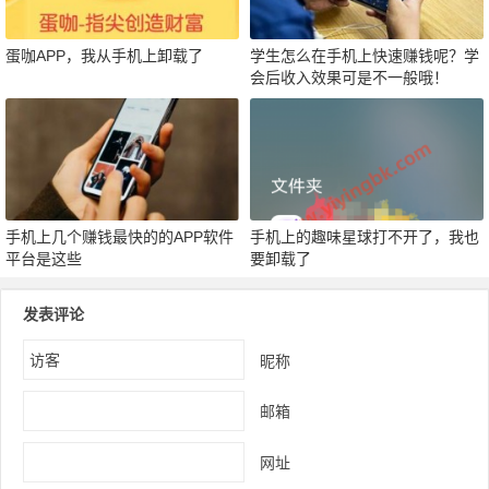
蛋咖APP，我从手机上卸载了
学生怎么在手机上快速赚钱呢？学
会后收入效果可是不一般哦！
手机上几个赚钱最快的的APP软件
手机上的趣味星球打不开了，我也
平台是这些
要卸载了
发表评论
昵称
邮箱
网址