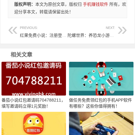
版权声明：
本文为原创文章，版权归
手机赚钱软件
所有，欢
迎分享本文，转载请保留出处！
PREVIOUS:
NEXT:
红果免费小说：注册登录送1元见面礼，微信支付宝提现秒到账！
陀螺世界：养恐龙小游戏赚零花钱，满0.3元微信提现秒到账！
相关文章
番茄小说红包邀请码704788211，
做任务免费领红包的手机APP软件
填写邀请码立得1元奖励！
有哪些？这些你值得拥有！