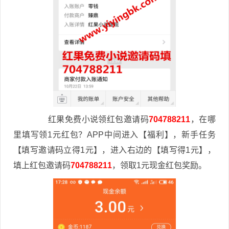
红果免费小说领红包邀请码
704788211
，在哪
里填写领1元红包？APP中间进入【福利】，新手任务
【填写邀请码立得1元】，进入右边的【填写得1元】，
填上红包邀请码
704788211
，领取1元现金红包奖励。