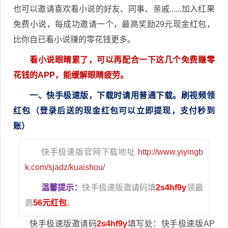
也可以邀请喜欢看小说的好友、同事、亲戚......加入红果
免费小说，每成功邀请一个，最高奖励29元现金红包，
比你自已看小说赚的零花钱更多。
看小说眼睛累了，可以再配合一下这几个免费赚零
花钱的APP，能缓解眼睛疲劳。
一、快手极速版，下载时请用普通下载。刷视频领
红包（登录后送的现金红包可以立即提现，支付秒到
账）
快手极速版官网下载地址
http://www.yiyingb
k.com/sjadz/kuaishou/
温馨提示：
快手极速版邀请码填
2s4hf9y
领最
高
56元红包
。
快手极速版邀请码
2s4hf9y
填写处：快手极速版AP