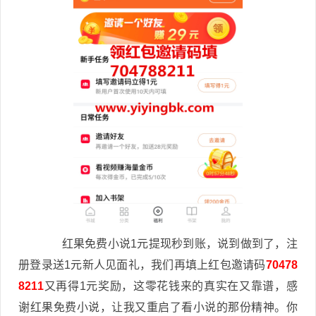
红果免费小说1元提现秒到账，说到做到了，注
册登录送1元新人见面礼，我们再填上红包邀请码
70478
8211
又再得1元奖励，这零花钱来的真实在又靠谱，感
谢红果免费小说，让我又重启了看小说的那份精神。你