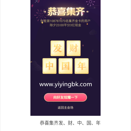
恭喜集齐发、财、中、国、年