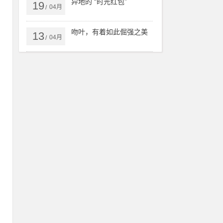
异地的 “时光红包”
不
19
04月
/
吻叶，有着如此倔强之美
13
04月
/