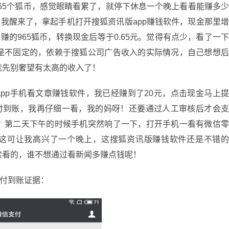
5个狐币，感觉眼睛看累了，就停下休息一个晚上看看能赚多
，我醒来了，拿起手机打开搜狐资讯版app赚钱软件，现金那里
赚的965狐币，转换现金后等于0.65元。觉得有点少，看了一
是不固定的，依赖于搜狐公司广告收入的实际情况，自己想想
就先别奢望有太高的收入了！
p手机看文章赚钱软件，我已经赚到了20元，点击现金马上
支付到账，我再仔细一看，我的妈呀！还要通过人工审核后才会
？第二天下午的时候手机突然响了一下，打开手机一看有微信
元，这可让我高兴了一个晚上，这搜狐资讯版赚钱软件还是不错
续看的，谁不想通过看新闻多赚点钱呢！
支付到账证据：