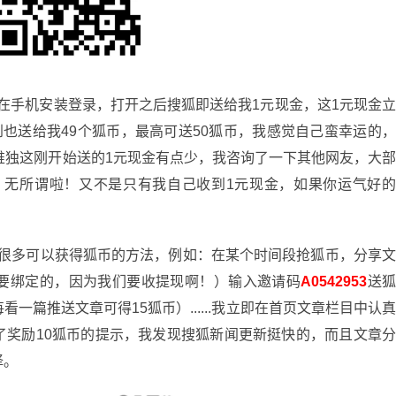
在手机安装登录，打开之后搜狐即送给我1元现金，这1元现金
到也送给我49个狐币，最高可送50狐币，我感觉自己蛮幸运的
唯独这刚开始送的1元现金有点少，我咨询了一下其他网友，大
吧，无所谓啦！又不是只有我自己收到1元现金，如果你运气好
很多可以获得狐币的方法，例如：在某个时间段抢狐币，分享
要绑定的，因为我们要收提现啊！）输入邀请码
A0542953
送
一篇推送文章可得15狐币）......我立即在首页文章栏目中认
了奖励10狐币的提示，我发现搜狐新闻更新挺快的，而且文章
择。