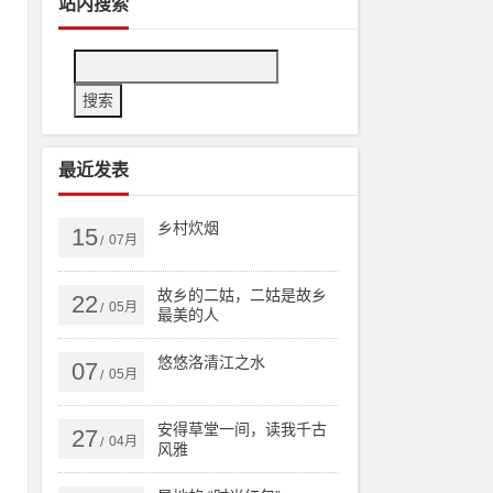
站内搜索
最近发表
乡村炊烟
15
07月
/
故乡的二姑，二姑是故乡
22
05月
/
最美的人
悠悠洛清江之水
07
05月
/
犹
安得草堂一间，读我千古
一
27
04月
/
风雅
微