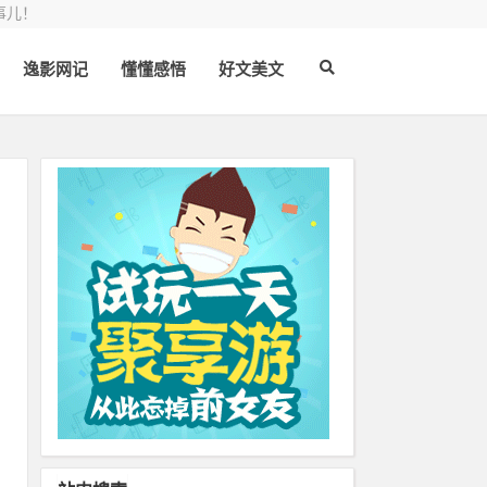
事儿！
逸影网记
懂懂感悟
好文美文
知
月
业
觉
人