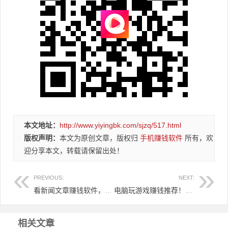
本文地址：
http://www.yiyingbk.com/sjzq/517.html
版权声明：
本文为原创文章，版权归
手机赚钱软件
所有，欢
迎分享本文，转载请保留出处！
PREVIOUS:
NEXT:
看新闻文章赚钱软件，蚂蚁头条，一元微信支付宝提现秒到账！
电脑玩游戏赚钱推荐！微信支付宝1元提现秒到账！
相关文章