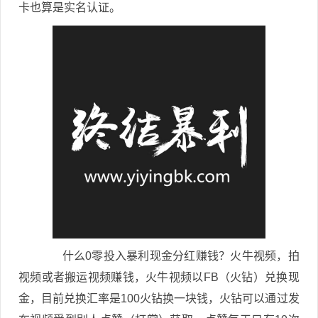
卡也算是实名认证。
什么0零投入暴利现金分红赚钱？火牛视频，拍
视频或者搬运视频赚钱，火牛视频以FB（火钻）兑换现
金，目前兑换汇率是100火钻换一块钱，火钻可以通过发