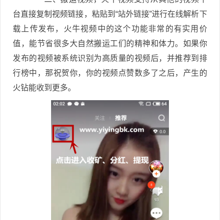
台直接复制视频链接，粘贴到“站外链接”进行在线解析下
载上传发布，火牛视频中的这个功能非常的有实用价
值，能节省很多大自然搬运工们的精神和体力。如果你
发布的视频被系统识别为高质量的视频后，并推荐到排
行榜中，那祝贺你，你的视频点赞数多了之后，产生的
火钻能收到更多。