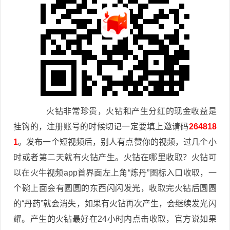
火钻非常珍贵，火钻和产生分红的现金收益是
挂钩的，注册账号的时候切记一定要填上邀请码
264818
1
。发布一个短视频后，别人有点赞你的视频，过几个小
时或者第二天就有火钻产生。火钻在哪里收取？火钻可
以在火牛视频app首界面左上角“炼丹”图标入口收取，一
个碗上面会有圆圆的东西闪闪发光，收取完火钻后圆圆
的“丹药”就会消失，如果有火钻再次产生，会继续发光闪
耀。产生的火钻最好在24小时内点击收取，官方说如果