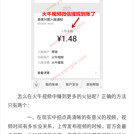
怎么在火牛视频中赚到更多的火钻呢？正确的方法
只有两个：
一、在现实中拍点高清晰的有意义的视频，视
频时间有多长没关系，上传发布视频的时候，官方会最