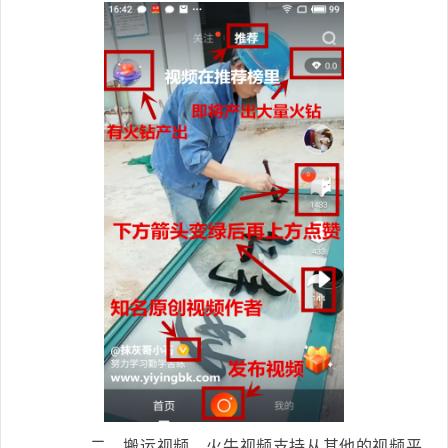
二、搬运视频，火牛视频支持从其他的视频平