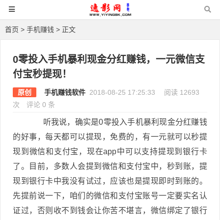
首页
>
手机赚钱
> 正文
0零投入手机暴利现金分红赚钱，一元微信支
付宝秒提现！
原创
手机赚钱软件
2018-08-25 17:25:33
阅读 12693
次
评论 0 条
听我说，确实是0零投入手机暴利现金分红赚钱
的好事，每天都可以提现，免费的，有一元就可以秒提
现到微信和支付宝，现在app中可以支持提现到银行卡
了。目前，多数人会提到微信和支付宝中，秒到账，提
现到银行卡中我没有试过，应该也是提现即时到账的。
先提前说一下，咱们的微信和支付宝账号一定要实名认
证过，否则收不到钱会让你苦不堪言，微信绑定了银行