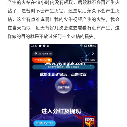
产生的火钻在48小时内没有领取，后续就不会再产生火
钻了，是暂时不会产生火钻，还是以后永久不会产生火
钻，这个有点难说啊！我的火牛视频产生的火钻，我会
在当天领取，每天有好几次会进去看看有没有产生，这
样做的目的就是不放过任何一个火钻的损失。