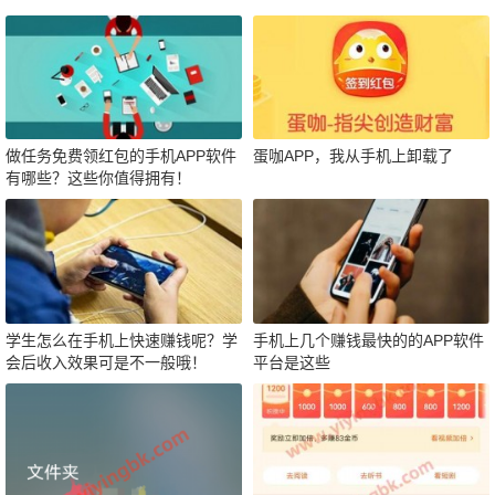
做任务免费领红包的手机APP软件
蛋咖APP，我从手机上卸载了
有哪些？这些你值得拥有！
学生怎么在手机上快速赚钱呢？学
手机上几个赚钱最快的的APP软件
会后收入效果可是不一般哦！
平台是这些