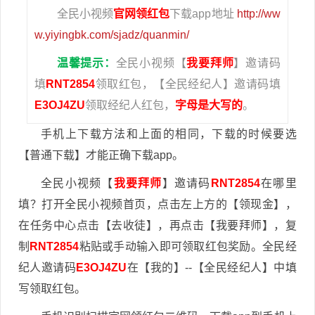
全民小视频
官网领红包
下载app地址
http://ww
w.yiyingbk.com/sjadz/quanmin/
温馨提示：
全民小视频【
我要拜师
】邀请码
填
RNT2854
领取红包，【全民经纪人】邀请码填
E3OJ4ZU
领取经纪人红包，
字母是大写的
。
手机上下载方法和上面的相同，下载的时候要选
【普通下载】才能正确下载app。
全民小视频【
我要拜师
】邀请码
RNT2854
在哪里
填？打开全民小视频首页，点击左上方的【领现金】，
在任务中心点击【去收徒】，再点击【我要拜师】，复
制
RNT2854
粘贴或手动输入即可领取红包奖励。全民经
纪人邀请码
E3OJ4ZU
在【我的】--【全民经纪人】中填
写领取红包。