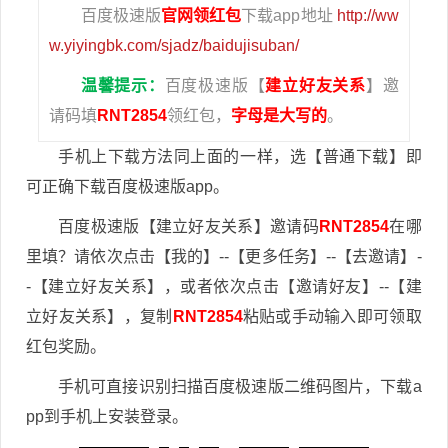
百度极速版
官网领红包
下载app地址
http://ww
w.yiyingbk.com/sjadz/baidujisuban/
温馨提示：
百度极速版【
建立好友关系
】邀
请码填
RNT2854
领红包，
字母是大写的
。
手机上下载方法同上面的一样，选【普通下载】即
可正确下载百度极速版app。
百度极速版【建立好友关系】邀请码
RNT2854
在哪
里填？请依次点击【我的】--【更多任务】--【去邀请】-
-【建立好友关系】，或者依次点击【邀请好友】--【建
立好友关系】，复制
RNT2854
粘贴或手动输入即可领取
红包奖励。
手机可直接识别扫描百度极速版二维码图片，下载a
pp到手机上安装登录。