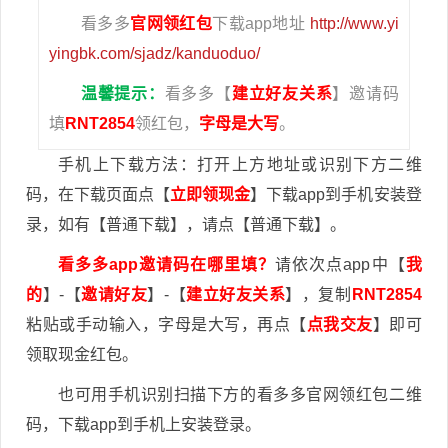
看多多
官网领红包
下载app地址
http://www.yi
yingbk.com/sjadz/kanduoduo/
温馨提示：
看多多【
建立好友关系
】邀请码
填
RNT2854
领红包，
字母是大写
。
手机上下载方法：打开上方地址或识别下方二维
码，在下载页面点【
立即领现金
】下载app到手机安装登
录，如有【普通下载】，请点【普通下载】。
看多多app邀请码在哪里填？
请依次点app中【
我
的
】-【
邀请好友
】-【
建立好友关系
】，复制
RNT2854
粘贴或手动输入，字母是大写，再点【
点我交友
】即可
领取现金红包。
也可用手机识别扫描下方的看多多官网领红包二维
码，下载app到手机上安装登录。