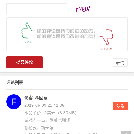
表情
评论列表
访客
@回复
2019-06-09 21:42:36
沙发
水晶单价1.2美元（8.3RMB）
游戏点一点，躺着也赚钱
新模式，新玩法