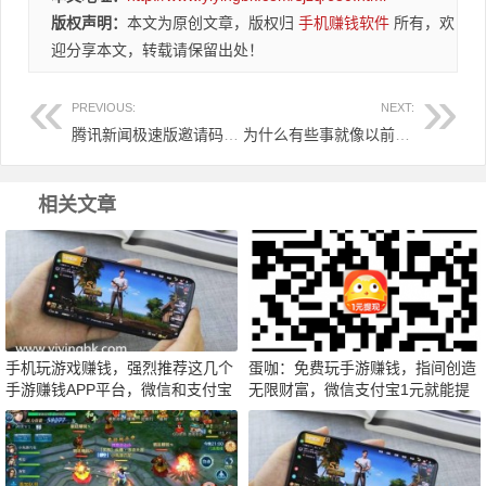
版权声明：
本文为原创文章，版权归
手机赚钱软件
所有，欢
迎分享本文，转载请保留出处！
PREVIOUS:
NEXT:
腾讯新闻极速版邀请码QQLETM，绑定可以领1~9.9元红包
为什么有些事就像以前发生过一样，感觉很熟悉的场景！
相关文章
手机玩游戏赚钱，强烈推荐这几个
蛋咖：免费玩手游赚钱，指间创造
手游赚钱APP平台，微信和支付宝
无限财富，微信支付宝1元就能提
提现
现！