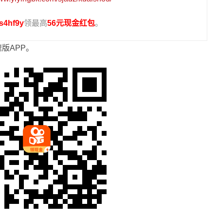
s4hf9y
领最高
56元现金红包
。
版APP。