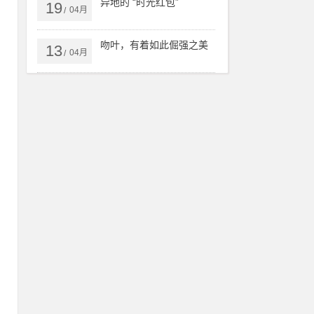
异地的 “时光红包”
19
04月
/
吻叶，有着如此倔强之美
13
04月
/