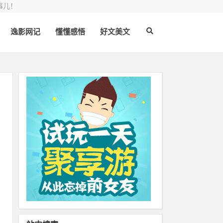
事儿！
逸影网记
懂懂感悟
好文美文
手
，
已
条