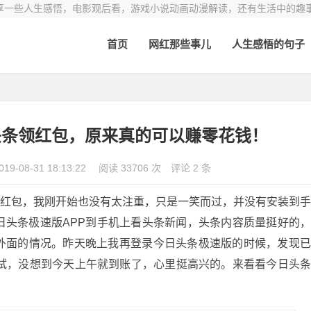
享一些人生感悟，电影观后看，游戏小说动画动漫解读，还有生活中的趣
首页
网红那些事儿
人生感悟的句子
头条领红包，原来真的可以赚零花钱！
019-08-31 18:13:22
阅读 33706 次
评论 2 条
包，我刚开始也没有太注重，只是一笑而过，并没有安装到
日头条极速版APP到手机上看头条新闻，头条内容质量挺好的
外面的情况。昨天晚上我再登录今日头条极速版的时候，发现
试试，没想到今天上午就到账了，心里挺高兴的。来看看今日头