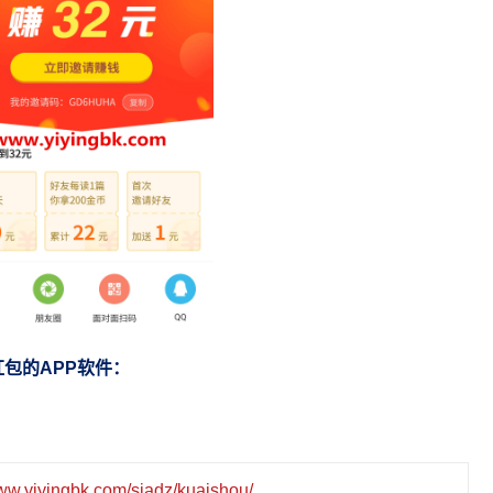
包的APP软件：
www.yiyingbk.com/sjadz/kuaishou/