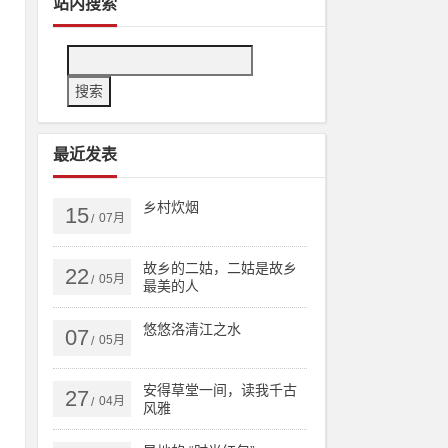
站内搜索
最近发表
乡村炊烟
15
07月
/
故乡的二姑，二姑是故乡
22
05月
/
最美的人
悠悠洛清江之水
07
05月
/
安得草堂一间，读我千古
27
04月
/
风雅