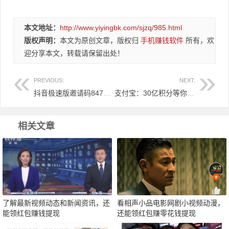
本文地址：
http://www.yiyingbk.com/sjzq/985.html
版权声明：
本文为原创文章，版权归
手机赚钱软件
所有，欢
迎分享本文，转载请保留出处！
PREVIOUS:
NEXT:
抖音极速版邀请码84700418，填写后领取2~38元红包！
支付宝：30亿积分等你抢，最高可翻9倍！
相关文章
了解最新视频动态和新闻资讯，还
看相声小品电影网剧小视频动漫，
能领红包赚钱提现
还能领红包赚零花钱提现