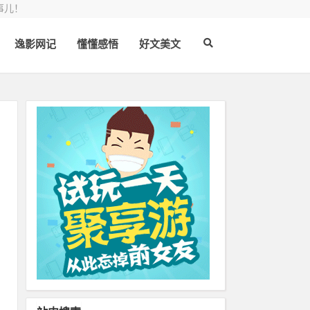
事儿！
逸影网记
懂懂感悟
好文美文
理
报