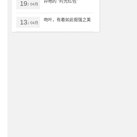
异地的 “时光红包”
19
04月
/
可
吻叶，有着如此倔强之美
13
04月
/