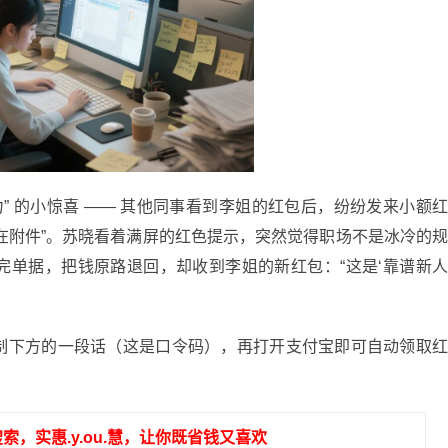
力” 的小惊喜 —— 其他同事看到李姐的红包后，纷纷发来小额
略在附件”。苏晓看着满屏的红色提示，突然觉得职场不是冰冷的
完单据，把钱原路退回，却收到李姐的新红包：“这是‘靠谱新
制下方的一段话（这是口令码），再打开支付宝即可自动领取
去搜索，实惠.y.ou.慧，让你既省钱又喜欢