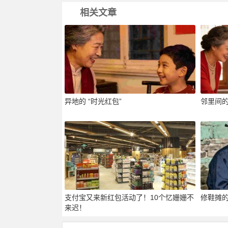
相关文章
异地的 “时光红包”
邻里间的
支付宝又来新红包活动了！10个忆姗姗不
修鞋摊
来迟！