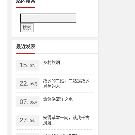
站内搜索
最近发表
红
乡村炊烟
15
07月
/
规
人
故乡的二姑，二姑是故乡
22
05月
/
最美的人
悠悠洛清江之水
07
05月
/
红
安得草堂一间，读我千古
27
04月
/
风雅