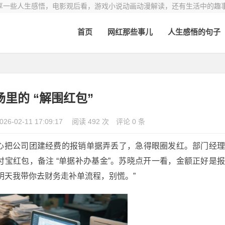
享一些人生感悟，电影观后看，游戏小说动画动漫解读，还有生活中的趣
首页
网红那些事儿
人生感悟的句子
场里的 “解围红包”
026-02-11 17:09:17
阅读 492 次
评论 0 条
心把公司团建经费的报销单据弄丢了，急得眼圈发红。部门经
宝红包，备注 “单据补办基金”。苏晓点开一看，金额正好是
明天我带你去财务走补单流程，别慌。”