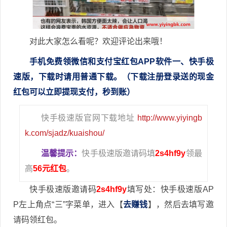
对此大家怎么看呢？欢迎评论出来哦！
手机免费领微信和支付宝红包APP软件一、快手极
速版，下载时请用普通下载。（下载注册登录送的现金
红包可以立即提现支付，秒到账）
快手极速版官网下载地址
http://www.yiyingb
k.com/sjadz/kuaishou/
温馨提示：
快手极速版邀请码填
2s4hf9y
领最
高
56元红包
。
快手极速版邀请码
2s4hf9y
填写处：快手极速版AP
P左上角点“三”字菜单，进入【
去赚钱
】，然后去填写邀
请码领红包。