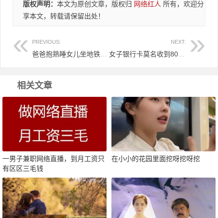
版权声明：
本文为原创文章，版权归
网络红人
所有，欢迎分
享本文，转载请保留出处！
PREVIOUS:
NEXT:
爸爸抱熟睡女儿坐地铁，40分钟都无人让座，爸爸的行为却让人泪目！
女子银行卡莫名收到80万，直接出门旅游花光，警察在家等候多时！
相关文章
一男子兼职网络直播，到月工资只
在小小的花园里面挖呀挖呀挖
有区区三毛钱