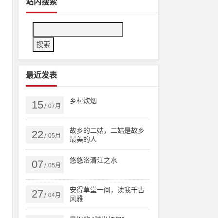
站内搜索
最近发表
乡村炊烟
15
07月
/
故乡的二姑，二姑是故乡
22
05月
/
最美的人
台
满
悠悠洛清江之水
07
05月
/
安得草堂一间，读我千古
27
04月
/
风雅