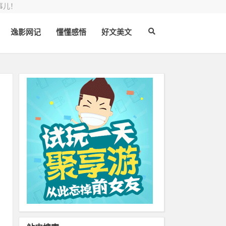
事儿！
逸影网记
懂懂感悟
好文美文
赚
面