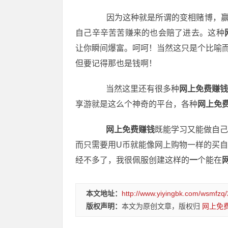
因为这种就是所谓的变相赌博，赢的
自己辛辛苦苦赚来的也会赔了进去。这种
让你瞬间爆富。呵呵！当然这只是个比喻
但要记得那也是钱啊！
当然这里还有很多种
网上免费赚
享游就是这么个神奇的平台，各种
网上免
网上免费赚钱
既能学习又能做自
而只需要用U币就能像网上购物一样的买
经不多了，我很佩服创建这样的
一
个能在
本文地址：
http://www.yiyingbk.com/wsmfzq/
版权声明：
本文为原创文章，版权归
网上免