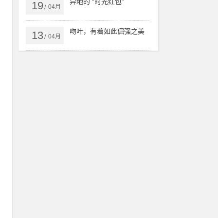
异地的 “时光红包”
19
04月
/
吻叶，有着如此倔强之美
打
13
04月
/