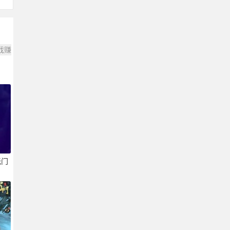
戏赚
无门