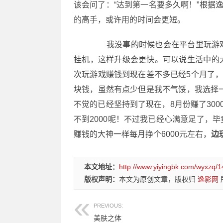
该会问了：“达到第一名要多久啊！”根据
的高手，或许用的时间会更短。
我没事的时候也会在平台里玩游戏
挂机，这样升级会更快。可以说生活中的
次玩游戏赚钱到现在差不多已经5个月了，
块钱，虽然有点少但是我不气馁，我选择一
不觉的已经坚持到了现在，8月份赚了30
不到2000呢！不过我已经心满意足了，
赚钱的大神一样每月挣个6000元左右，
边
本文地址：
http://www.yiyingbk.com/wyxzq/1
版权声明：
本文为原创文章，版权归
逸影网
PREVIOUS:
美肤之体