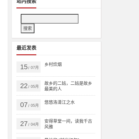
站内搜索
最近发表
乡村炊烟
15
07月
/
故乡的二姑，二姑是故乡
22
05月
里
/
最美的人
一
悠悠洛清江之水
07
赚
05月
/
一
安得草堂一间，读我千古
27
开
04月
/
风雅
一