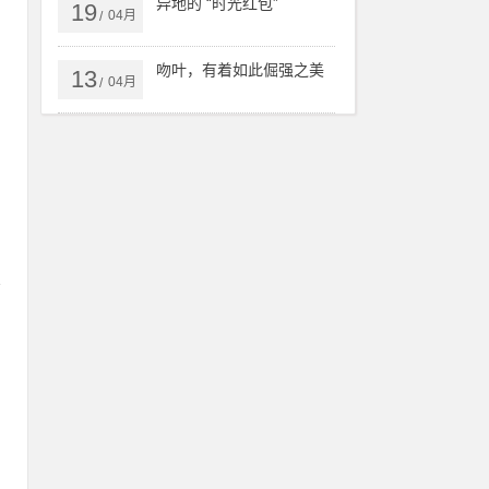
异地的 “时光红包”
19
04月
/
吻叶，有着如此倔强之美
13
04月
/
后
人
认
玩
求