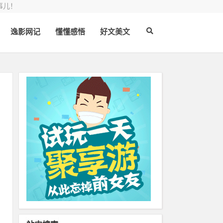
事儿！
逸影网记
懂懂感悟
好文美文