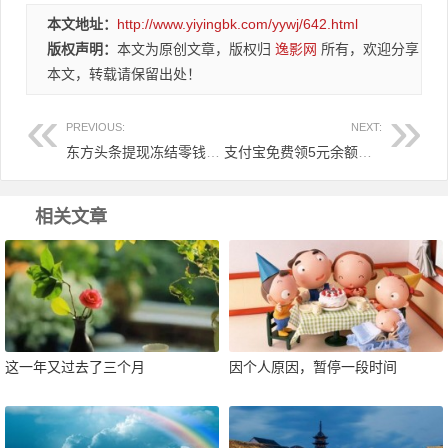
本文地址：
http://www.yiyingbk.com/yywj/642.html
版权声明：
本文为原创文章，版权归
逸影网
所有，欢迎分享
本文，转载请保留出处！
PREVIOUS:
NEXT:
东方头条提现冻结零钱申诉失败，一路走好，拜拜！
支付宝免费领5元余额宝消费红包，再领最高100万的体验金！
相关文章
这一年又过去了三个月
因个人原因，暂停一段时间