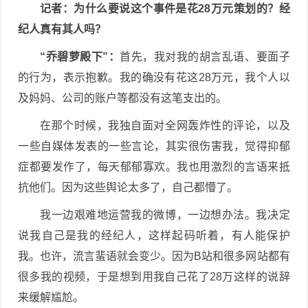
记者
：为什么要说这个事件是花28万元策划的？经
纪人真有其人吗？
“乔碧萝殿下”：
首先，我对我的胡言乱语、要面子
的行为，表示抱歉。我的确没有花这28万元，我个人以
及妈妈、公司的账户等都没有这笔支出的。
在那个时候，我独自面对全网轰炸性的评论，以及
一些自媒体发表的一些言论，其实很伤害我，觉得抑郁
症都要发作了，每天郁郁寡欢。我也用激烈的言语来抵
抗他们。因为这些舆论太多了，自己都懵了。
我一边艰难地运营我的微博，一边想办法。我决定
说我自己是我的经纪人，这样起码听着，有人能保护
我。也许，流言蜚语就会变少。因为B站和很多网站都有
很多我的视频，于是想到用我自己花了28万这样的说辞
来缓解尴尬。