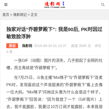
首页
>
逸影网记
> 正文
独家对话“乔碧萝殿下”: 我是90后, PK时因过
敏致脸浮肿
原创
逸影网
2019-08-20 01:10:37
阅读 3585 次
评论
0 条
一张GIF（动图）图片的消失，几乎掀起了全网的吐
槽，而主角就是“乔碧萝殿下”。
在7月25日，斗鱼主播“Mix晴子”与“乔碧萝殿下”连麦
PK时，发现面前这个声音甜美的“乔碧萝殿下”看上去像
一位大妈。“Mix晴子”问她这头像为什么会是这个样子，
“乔碧萝殿下”回答说：“因为我放了一个（GIF图片）上
去，我不能露脸，我要过10万订阅才能露脸，本来我是