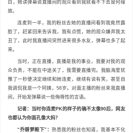
白，她读弹幕说直播间的观众看到我就看不下去是何缘
故。
连麦到一半，我的粉丝去她的直播间看到我竟然露
脸了，赶紧回来告诉我，我有点慌，她的观众嫌弃我太
丑了，此时我直播间突然进来很多水友，弹幕也多了起
来。
当时，正在直播，直播是我的事业，我要对我的观
众负责，不能在中途关了，我需要直播完。我脑海里犹
豫了一秒便决定继续和她连麦，继续有说有笑，甚至自
我调侃我是一个阿姨，58岁。对面主播的粉丝来我直播
间，开始发弹幕说一些侮辱性的言语。
记者
：当时你连麦PK的样子的确不太像90后，网友
也都认为你面孔像大妈？
“乔碧萝殿下”：
熟悉我的粉丝也知道，我基本不化