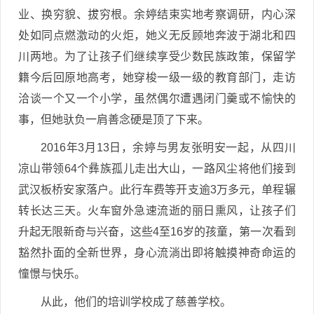
业、换穷貌、拔穷根。余婷结束实地考察调研，内心深
处如同点燃激动的火炬，她义无反顾地奔波于湖北和四
川两地。为了让孩子们继续享受少数民族政策，保留学
籍今后回原地高考，她穿梭一级一级的教育部门，走访
洽谈一个又一个小学，虽然偶尔遭遇闭门羹或不愉快的
事，但她驮负一肩善念硬是顶了下来。
2016年3月13日，余婷与男友张明安一起，从四川
凉山带领64个彝族孤儿走出大山，一路风尘将他们接到
武汉板桥安家落户。此行车费等开支逾3万多元，单程辗
转长达三天。火车窗外急速流逝的丽日熏风，让孩子们
升起无限新奇与兴奋，这些4至16岁的孩童，第一次看到
豁然扑面的全新世界，身心流淌出即将触摸神奇命运的
憧憬与快乐。
从此，他们的培训学校成了慈善学校。