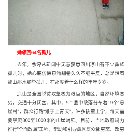
她领回64名孤儿
去年，余婷从新闻中无意获悉四川凉山有不少彝族
孤儿时，她心底仿佛泉涌翻卷久久不能平复，总是想着
那山那水那些孤儿，在那度着什么样的年年岁岁。
凉山是全国脱贫攻坚极为艰巨的地区，自然环境恶
劣，交通十分闭塞。其中，5个县中散落分布着19个“悬
崖村”，群众行路“难于上青天”，许多孩童上学，每天需
要攀爬800至1000米的山崖峭壁。目前，当地政府竭力
推行“全面改薄”工程，帮助和引导彝区群众挪穷窝、改穷