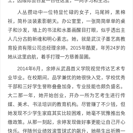
工，因缘际会日复一日在这里，一同学习和生活。
人丛攒动中一位特显忙碌的女子，马尾辫，黑棉
袄，简朴淡装素影朝天。办公室里，一张简简单单的桌
子和沙发，墙上的书法和水墨画醒目打眼，似乎透出主
人几分古韵新魂和明心素志。她，就是武汉子墨艺高教
育投资有限公司总经理余婷。2015年酷夏，年芳24岁的
她从这里启航，着手打理一方慈善苗圃。
2014年6月，余婷从武昌首义学院视觉传达艺术专
业毕业。在校期间，品学兼优的她很快入党，学校优秀
干部和三好学生誉称叠叠加身，专业技能也颇负盛名。
大二那一年，她开始创业，开办一所为艺考生进行传
媒、美术、书法培训的教育机构。尽管赚了不少钱，但
她发现不少学生家庭其实比较困难，她毫不犹豫推出免
缴政策。从那一刻起，余婷发现做好事更能让自己开心
快乐。伴随创业绩效滚雪球式的飙升，她萌生出折腾一