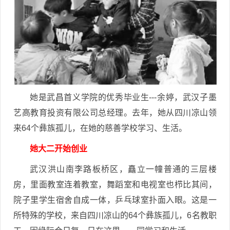
她是武昌首义学院的优秀毕业生---余婷，武汉子墨
艺高教育投资有限公司总经理。去年，她从四川凉山领
来64个彝族孤儿，在她的慈善学校学习、生活。
她大二开始创业
武汉洪山南李路板桥区，矗立一幢普通的三层楼
房，里面教室连着教室，舞蹈室和电视室也栉比其间，
院子里学生宿舍自成一体，乒乓球室扑面入眼。这是一
所特殊的学校，来自四川凉山的64个彝族孤儿，6名教职