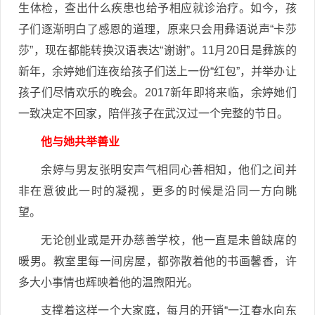
生体检，查出什么疾患也给予相应就诊治疗。如今，孩
子们逐渐明白了感恩的道理，原来只会用彝语说声“卡莎
莎”，现在都能转换汉语表达“谢谢”。11月20日是彝族的
新年，余婷她们连夜给孩子们送上一份“红包”，并举办让
孩子们尽情欢乐的晚会。2017新年即将来临，余婷她们
一致决定不回家，陪伴孩子在武汉过一个完整的节日。
他与她共举善业
余婷与男友张明安声气相同心善相知，他们之间并
非在意彼此一时的凝视，更多的时候是沿同一方向眺
望。
无论创业或是开办慈善学校，他一直是未曾缺席的
暖男。教室里每一间房屋，都弥散着他的书画馨香，许
多大小事情也辉映着他的温煦阳光。
支撑着这样一个大家庭，每月的开销“一江春水向东