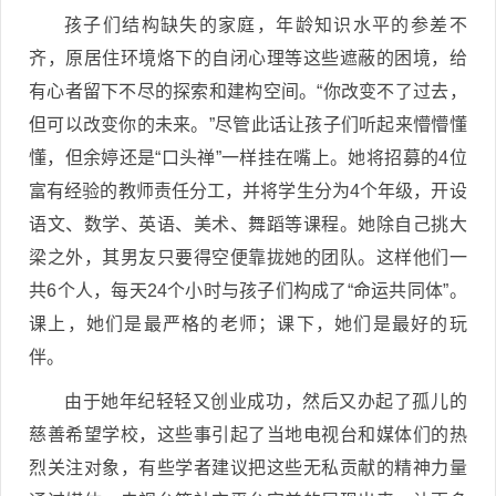
孩子们结构缺失的家庭，年龄知识水平的参差不
齐，原居住环境烙下的自闭心理等这些遮蔽的困境，给
有心者留下不尽的探索和建构空间。“你改变不了过去，
但可以改变你的未来。”尽管此话让孩子们听起来懵懵懂
懂，但余婷还是“口头禅”一样挂在嘴上。她将招募的4位
富有经验的教师责任分工，并将学生分为4个年级，开设
语文、数学、英语、美术、舞蹈等课程。她除自己挑大
梁之外，其男友只要得空便靠拢她的团队。这样他们一
共6个人，每天24个小时与孩子们构成了“命运共同体”。
课上，她们是最严格的老师；课下，她们是最好的玩
伴。
由于她年纪轻轻又创业成功，然后又办起了孤儿的
慈善希望学校，这些事引起了当地电视台和媒体们的热
烈关注对象，有些学者建议把这些无私贡献的精神力量