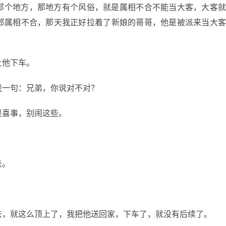
那个地方，那地方有个风俗，就是属相不合不能当大客，大客
郎属相不合，那天我正好拉着了新娘的哥哥，他是被派来当大
让他下车。
我一句：兄弟，你说对不对？
是喜事，别闹这些。
去。
去，就这么顶上了，我把他送回家，下车了，就没有后续了。