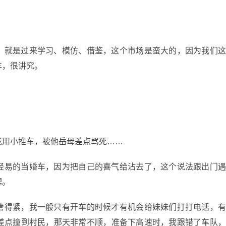
。
，就是过来学习、模仿、借鉴，这个市场是蛮大的，因为我们
车，很讲究。
我用小推车，被他岳母差点骂死……
轻易的当婚车，因为把自己的喜气给沾去了，这个说法跟出门
理。
管得紧，我一般只有开车的时候才有机会给妹妹们打打电话，
差点撞到村民，那天非常不顺，准备下高速时，我跟错了车队