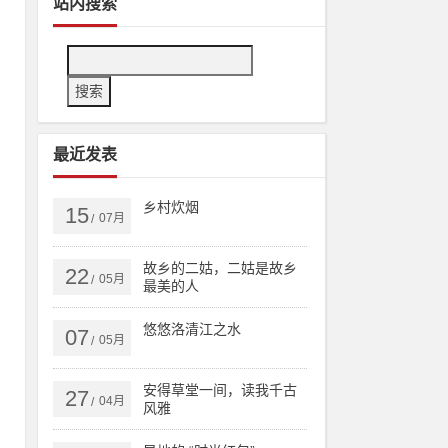
站内搜索
小
最近发表
乡村炊烟
15
07月
/
故乡的二姑，二姑是故乡
22
05月
/
最美的人
悠悠洛清江之水
07
05月
/
安得草堂一间，读我千古
27
04月
/
风雅