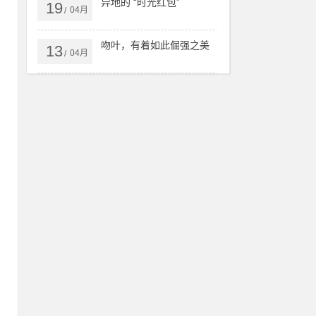
异地的 “时光红包”
19
04月
/
吻叶，有着如此倔强之美
13
04月
/
0
何