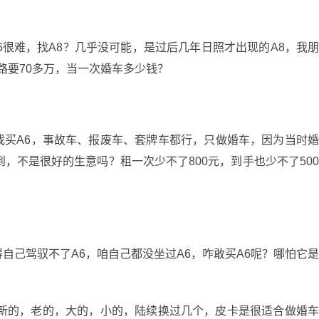
6很难，找A8？几乎没可能，是过后几年日照才出现的A8，我
上路要70多万，当一次婚车多少钱？
我买A6，事故车、报废车、套牌车都行，只做婚车，因为当时
，不是很好的生意吗？租一次少不了800元，到手也少不了50
自己驾驭不了A6，咱自己都没坐过A6，咋敢买A6呢？哪怕它
，新的，老的，大的，小的，陆续换过几个，皮卡是很适合做婚