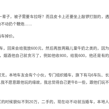
一辈子，被子需要车拉呀？而且皮卡上还要坐上敲锣打鼓的，
动不动扔个鞭炮……
婚车掉价。
车，回来会给我放600元，然后再放两箱儿童牛奶之类的，因
烟酒他自己就贪污了，例如他收800，给我600，他还是有
可无，本地车友会有个小伙，专门组织婚车，旗下有马6车队、
么我不愿意跟他玩的缘故，我总觉得自己更牛B一些，跟他们玩
买的时候貌似不到20万，二手的，现在动不动就当婚车，本地