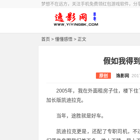
梦想不在远方，关注手机免费领红包游戏软件，分
首页
>
懂懂感悟
> 正文
假如我得
原创
逸影网
201
2005年，我在外面租房子住，楼下
加长版凯迪拉克。
当年，途胜就是好车。
凯迪拉克更是，还配了专职司机，不