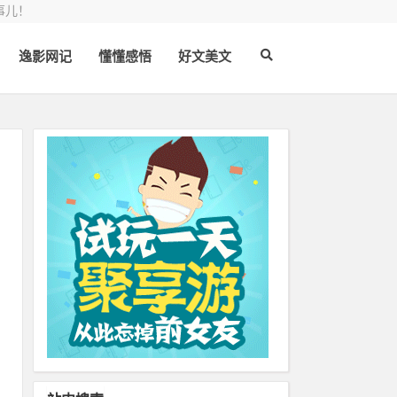
事儿！
逸影网记
懂懂感悟
好文美文
辆
他