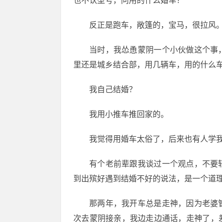
也不认型号，问用的什么婚车？
反正是跑车，敞篷的，宝马，很拉风
当时，我怂恿蒙阴一个小伙做这个事
里还是城乡结合部，用几辆车，用的什么
我自己结婚？
我用小推车推回家的。
我觉得用婚车太俗了，后来也有人学
有个老前辈跟我谈过一个观点，不要
到出殡好遇到结婚不好的说法，是一个道
那两年，我开车总是走神，因为老婆
次去蒙阴接亲，我边走边通话，走神了，