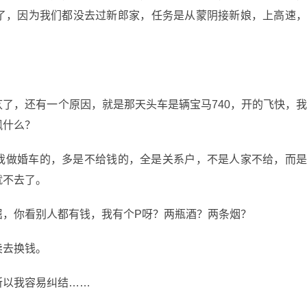
了，因为我们都没去过新郎家，任务是从蒙阴接新娘，上高速
了，还有一个原因，就是那天头车是辆宝马740，开的飞快，
飙什么？
我做婚车的，多是不给钱的，全是关系户，不是人家不给，而
就不去了。
屈，你看别人都有钱，我有个P呀？两瓶酒？两条烟？
卖去换钱。
所以我容易纠结……