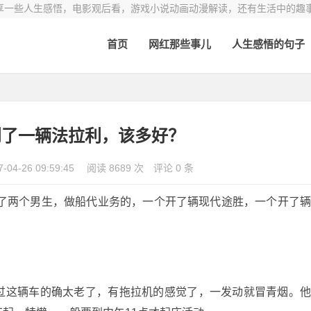
享一些人生感悟，电影观后看，游戏小说动画动漫解读，还有生活中的趣
首页
网红那些事儿
人生感悟的句子
到了一辆法拉利，该多好？
7-04-26 09:59:45
阅读 8689 次
评论 0 条
住了两个男生，做船代业务的，一个开了辆现代途胜，一个开了
过这辆车的确太老了，有拖拉机的感觉了，一发动就冒青烟。