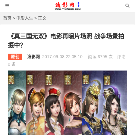
首页
>
电影人生
> 正文
《真三国无双》电影再曝片场照 战争场景拍
摄中？
原创
逸影网
2017-09-08 22:05:10
阅读 6795 次
评论
0 条