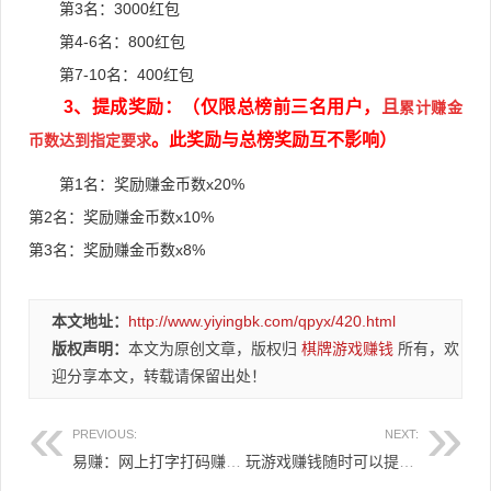
第3名：30
00红包
第4-6名：80
0红包
第7-10名：40
0红包
3、提成奖励：（仅限总榜前三名用户，
且
累计赚金
。此奖励与总榜奖励互不影响）
币数达到指定要求
第1名：奖励赚金币数x20%
第2名：奖励赚金币数x10%
第3名：奖励赚金币数x8%
本文地址：
http://www.yiyingbk.com/qpyx/420.html
版权声明：
本文为原创文章，版权归
棋牌游戏赚钱
所有，欢
迎分享本文，转载请保留出处！
PREVIOUS:
NEXT:
易赚：网上打字打码赚钱1元提现到微信（有收款图有真相）
玩游戏赚钱随时可以提现到微信和支付宝，付款到账速度快！