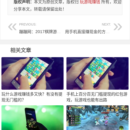
版权声明：
本文为原创文章，版权归
玩游戏赚钱
所有，欢迎
分享本文，转载请保留出处！
PREVIOUS:
NEXT:
蹦蹦网：2017棋牌游戏赚钱领红包，第4期对决玩赚5万大奖！
用手机直接赚现金的方法！手机每天赚100元的秒招
相关文章
玩什么游戏赚钱多又快？有没有提
手机上百分百无门槛提现的红包游
现无门槛的？
戏，玩游戏也能有出路