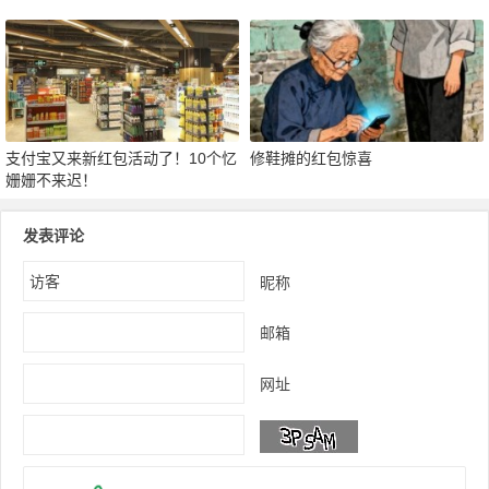
支付宝又来新红包活动了！10个忆
修鞋摊的红包惊喜
姗姗不来迟！
发表评论
昵称
邮箱
网址