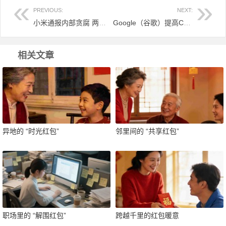
PREVIOUS:
NEXT:
小米通报内部贪腐 两员工被移送公安机关
Google（谷歌）提高Chrome高危漏洞赏金：最多给30000美刀
相关文章
异地的 “时光红包”
邻里间的 “共享红包”
职场里的 “解围红包”
跨越千里的红包暖意