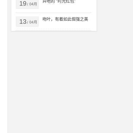
异地的 “时光红包”
19
04月
/
还
乐
吻叶，有着如此倔强之美
13
04月
/
豆