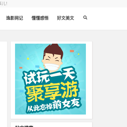
事儿！
逸影网记
懂懂感悟
好文美文
上
影
或
网