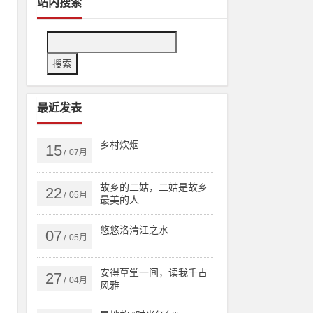
站内搜索
最近发表
乡村炊烟
15
07月
/
故乡的二姑，二姑是故乡
22
05月
/
最美的人
悠悠洛清江之水
07
05月
/
安得草堂一间，读我千古
27
04月
/
风雅
科
P