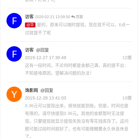
访客
2020-02-21 13:09:50
回复
是的，原来可以随时提现，现在就不可以，6点一
@华
过就提不了呢
访客
@回复
2019-12-27 17:30:49
12楼
这有一段时间，不论何时都是金额己满，真的提不出：
不知是啥原因，望解决问题的办法！
逸影网
@回复
2019-12-28 13:41:03
13楼
0.36元可以提现出来，很快就能到账。但是，时间也是
有限的，请尽快提现0.36元。其他的金额暂时无法提
现，只要提现就显示提现失败没有零花钱库存了。这问
题可能过段时间就好了，也有可能微鲤要永久休息休息
了。