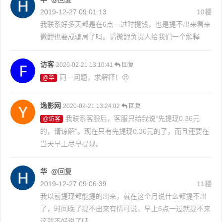
2019-12-27 09:01:13
10楼
我联系好多天都是在6点一过时提钱，也是提不出来看来
微鲤也要成骗局了吗。请微鲤负责人给我们一个解释
访客
2020-02-21 13:10:41
回复
同一问题，求解释！😣
@华
逸影网
2020-02-21 13:24:02
回复
我联系客服后，客服只给我说“先提现0.36元
@访客
的，请谅解”。现在只有先提现0.36元的了，而且还要在
当天早上尽早提现。
华
@回复
2019-12-27 09:06:39
11楼
我以前提现都能提的出来，就在这个月说什么都提不出
了，时间晚了提不出来有情可说。早上6点一过就提不来
这就不好说了吧