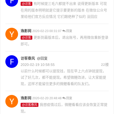
有时候提三毛六都提不出来 说得更新版本 可现
@访客
在用的版本明明就是它提示要更新的版本 在微信公众号
里给他们官方反应情况 它们跟绝种了似的 没回应
逸影网
2020-02-23 00:31:07
回复
更新到最版本后，退出账号，再用微信重新登录
@访客
即可。
访客春风
@回复
2020-02-19 10:58:55
22楼
以前什么时候都可以提现钱，现在早上六点钟就提现，
试了好几次，都不能提现。希望微鲤改进，让大家能提
现，这样才能留住更多的微鲤看看的队友们。
逸影网
2020-02-20 20:48:48
回复
我想疫情过后，微鲤看看应该会恢复正常提
@访客春风
现。