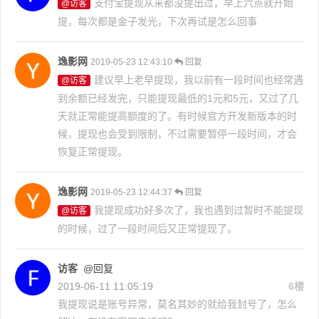
支付宝提现从来都没提出过，早上六点就开始
@访客
提，每次都是金子发光，下次再试是怎么回事
逸影网
2019-05-23 12:43:10
回复
建议早上老早提现，我以前有一段时间也经常遇
@访客
到余额已经发完，只能提现最低的1元和5元，又过了几
天就正常能提高额度的了。有时候官方开发新版本的时
候，提现也会受到限制，不过需要暂停一段时间，才会
恢复正常提现。
逸影网
2019-05-23 12:44:37
回复
我提现成功好多次了，我也遇到过暂时不能提现
@访客
的时候，过了一段时间后又正常提现了。
访客
@回复
2019-06-11 11:05:19
6楼
我提现说是账号异常，莫名其妙的就给我封号了，怎么