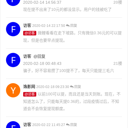
2020-02-14 14:56:37
20楼
现在提不出来了10元的都没显示。用户的钱被吃了
访客
2020-02-14 22:17:50
回复
微鲤看看在走下坡路，只有微信0.36元的可以提
@访客
现，但是也要早点提现。
访客
@回复
2020-02-18 00:48:43
21楼
骗子，好不容易攒了100提不了，每天只能提三毛六
逸影网
2020-02-18 09:23:30
回复
以前100可以提，而且还是当天到账。现在，不
@访客
知道怎么了，只能每天提0.36的，过段疫情过后，不知
道会不会恢复提现额度。
访客
2020-02-22 11:45:27
回复