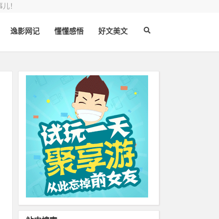
事儿！
逸影网记
懂懂感悟
好文美文