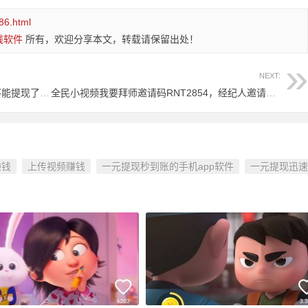
86.html
钱软件
所有，欢迎分享本文，转载请保留出处！
NEXT:
微鲤看看app提现金额已发完怎么回事？不能提现了吗？
全民小视频我要拜师邀请码RNT2854，经纪人邀请码E3OJ4ZU填上领红包秒提现
赚钱
上传视频赚钱
一元提现秒到账的手机app软件
一元提现迅速