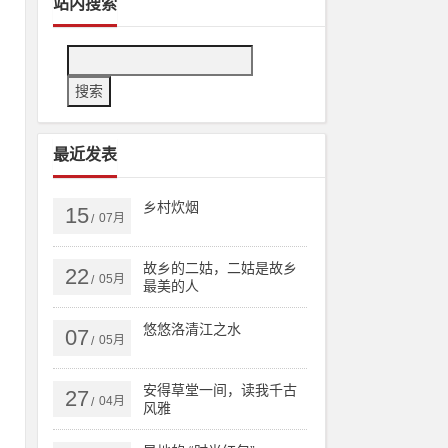
站内搜索
最近发表
手
的
乡村炊烟
15
07月
/
】
看
故乡的二姑，二姑是故乡
22
05月
/
中
最美的人
悠悠洛清江之水
07
05月
/
安得草堂一间，读我千古
27
04月
/
风雅