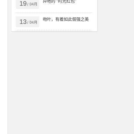
异地的 “时光红包”
19
04月
/
吻叶，有着如此倔强之美
13
04月
/
每