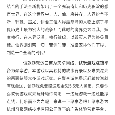
结合的手法全新构架出了一个充满奇幻和历史积淀的感
官世界，在这个世界中，人、仙、魔共存，人界纷争不
断，轩辕、蚩尤、伊耆三位人界最巅峰的人物上演了华
夏历史上最为宏大的战争！而此时的魔界更为混乱，妖
魔横行，在人界泛滥，横行肆虐，以毁灭人界为终极目
标。仙界则洞察一切，苦训门徒，准备安排他们下界，
制造一个全新的时代！
该款游戏运营商为天卓网络，
试玩游戏赚钱平
台
为聚享游，本游戏以其独特的故事背景以及唯美漂亮
的画面征服众多游戏玩家。在聚享游免费玩轩辕传说就
有现金送，该游戏免费赠送现金525.5元人民币，只要你
喜欢玩游戏就来玩轩辕传说吧！一边玩游戏一边还能挣
点钱，何乐而不为之呢！来说一下聚享游吧！聚享游为
杭州习聚网络技术有限公司旗下的广告体验营销平台，