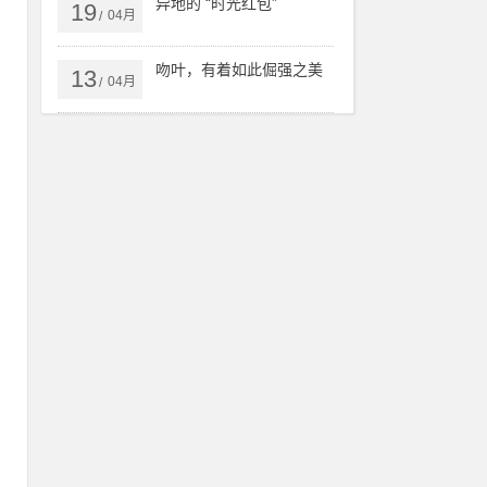
异地的 “时光红包”
19
04月
、
/
在
吻叶，有着如此倔强之美
13
时
04月
/
击
戏
游
到