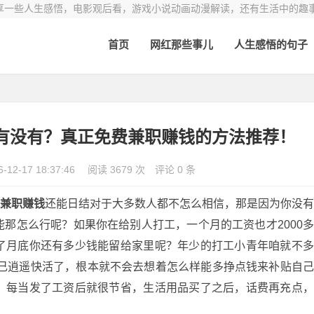
享一些人生感悟，电影观后看，游戏小说动画动漫解读，还有生活中的趣
首页
网红那些事儿
人生感悟的句子
有没有？真正免费兼职赚钱的方法推荐！
6-12-17 18:37:46
阅读 3679 次
评论 0 条
上兼职赚钱
还能日结对于大多数人都不怎么相信，那是因为你没
那怎么行呢？如果你在给别人打工，一个月的工资也才2000
了月底你还有多少钱能留给家里呢？年少的打工小青年咱就不
自己逍遥快活了，根本就不会去想着怎么样能多挣点钱来补贴自
，每当发了工资后就很节省，生活用品买了之后，话费再充点