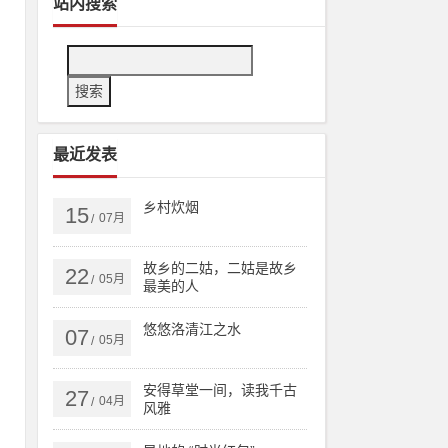
站内搜索
最近发表
乡村炊烟
15
07月
/
故乡的二姑，二姑是故乡
22
05月
/
最美的人
悠悠洛清江之水
07
05月
/
安得草堂一间，读我千古
27
04月
/
钱
风雅
想