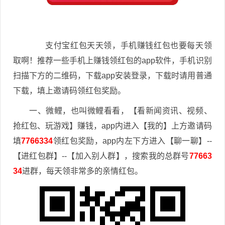
支付宝红包天天领，手机赚钱红包也要每天领
取啊！推荐一些手机上赚钱领红包的app软件，手机识别
扫描下方的二维码，下载app安装登录，下载时请用普通
下载，填上邀请码领红包奖励。
一、微鲤，也叫微鲤看看，【看新闻资讯、视频、
抢红包、玩游戏】赚钱，app内进入【我的】上方邀请码
填
7766334
领红包奖励，app内左下方进入【聊一聊】--
【进红包群】--【加入别人群】，搜索我的总群号
77663
34
进群，每天领非常多的亲情红包。