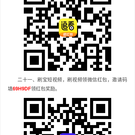
二十一、刷宝短视频，刷视频领微信红包，邀请码
填
69H9DF
领红包奖励。