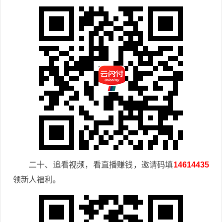
二十、追看视频，看直播赚钱，邀请码填
14614435
领新人福利。