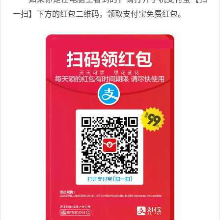
一扫】下方的红包二维码，领取支付宝免费红包。