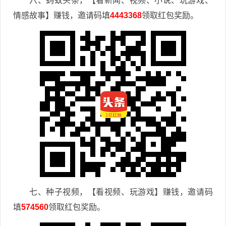
六、蚂蚁头条，【看新闻、视频、小说、玩游戏、
情感故事】赚钱，邀请码填
4443368
领取红包奖励。
七、种子视频，【看视频、玩游戏】赚钱，邀请码
填
574560
领取红包奖励。