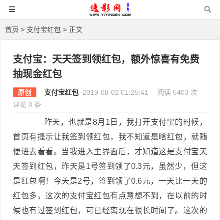
首页
>
支付宝红包
> 正文
支付宝：天天签到领红包，额外惊喜有免费
抽现金红包
原创
支付宝红包
2019-08-02 01:25:41
阅读 5403 次
评论 0 条
昨天，也就是8月1日，我打开支付宝的时候，
首页有提示让我签到领红包，我不知道是啥红包，就随
便进去看看。当我进入主界面后，才知道这是支付宝天
天签到红包，昨天是1号签到领了0.3元，虽然少，但这
是红包啊！今天是2号，签到领了0.6元，一天比一天的
红包多。这次的支付宝红包有点意想不到，在以前的时
候也有过签到红包，可已经离现在很长时间了。这次的