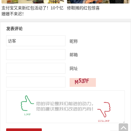
支付宝又来新红包活动了！10个忆
修鞋摊的红包惊喜
姗姗不来迟！
发表评论
昵称
邮箱
网址