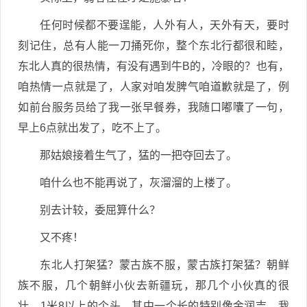
任何时候都不要逞能，人外有人，天外有天，要时
刻记住，总有人能一刀捅死你，整个东北行都很和睦，
东北人真的很热情，有没有遇到牛B的，冷眼的？也有，
咱热情一点就是了，人家对咱发脾气咱道歉就是了，例
如前台服务员给了我一张早餐券，我随口嘟囔了一句，
早上6点就出发了，吃不上了。
那姑娘接着生气了，猛的一把夺回去了。
咱什么也不能再说了，灰溜溜的上楼了。
别去计较，委屈算什么？
又不疼！
东北人打架猛？蒙古族不服，蒙古族打架猛？朝鲜
族不服，几个朝鲜小伙去新疆玩，那几个小伙真的很
壮，1米8以上的个头，其中一个长的特别像金润吉，我