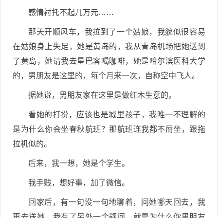
感情衬托不起几万元……
那天开顺风车，我拉到了一个姑娘，我貌似很容易
在姑娘身上失足，她是黄岛的，我从青岛机场把她送到
了黄岛，她请我去星巴客喝咖啡，她是哈尔滨医科大学
的，男朋友是这里的，每个月来一次，自称空中飞人。
据她说，男朋友家在这里是做红木生意的。
看她的打扮，应该也是城里孩子，我唯一不理解的
是为什么你会坐春秋航班？那航班连我都不屑坐，跟拖
拉机似的。
后来，我一想，她是个学生。
我手贱，想好事，加了微信。
回家后，有一句没一句地聊着，问她哪天回去，我
再去送她，我有了另外一个疑问，就是为什么你男朋友