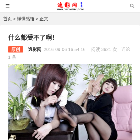
首页
>
懂懂感悟
> 正文
什么都受不了啊！
原创
逸影网
2016-09-06 16:54:16
阅读 3621 次
评论
1 条