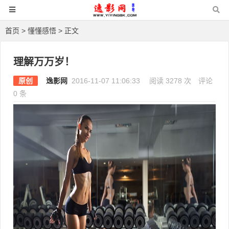
首页
>
懂懂感悟
> 正文
理解万万岁！
原创
逸影网
2016-11-07 11:06:33
阅读 3278 次
评论
0 条