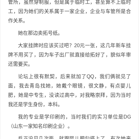
管所，虽然穿制服，但是属于临时工，甚至算不上临时
工，因为她们的关系属于一家企业，企业与车管所是合
作关系。
她在那边卖拓号纸。
大家挂牌时应该买过吧？20元一张，这几年新车挂
牌不用买了，因为车子出厂就直接给拓好了，貌似年审
还需要买。
论坛上很有默契，后来就加了QQ，我们俩就见了
面，我去青岛找她，她戴个眼镜，很文静，有点婴儿
肥，她是中专生，没读过高中，对我略崇拜，因为当时
我还是学生身份，本科。
我的专业是学印刷的，当时我们的实习单位是DG
（山东一家知名印刷企业）。
反正没见几次面，就跟婴儿肥勾搭上了，有次她来