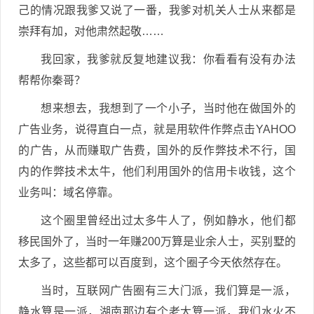
己的情况跟我爹又说了一番，我爹对机关人士从来都是
崇拜有加，对他肃然起敬……
我回家，我爹就反复地建议我：你看看有没有办法
帮帮你秦哥？
想来想去，我想到了一个小子，当时他在做国外的
广告业务，说得直白一点，就是用软件作弊点击YAHOO
的广告，从而赚取广告费，国外的反作弊技术不行，国
内的作弊技术太牛，他们利用国外的信用卡收钱，这个
业务叫：域名停靠。
这个圈里曾经出过太多牛人了，例如静水，他们都
移民国外了，当时一年赚200万算是业余人士，买别墅的
太多了，这些都可以百度到，这个圈子今天依然存在。
当时，互联网广告圈有三大门派，我们算是一派，
静水算是一派，湖南那边有个老大算一派，我们水火不