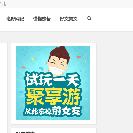
事儿！
逸影网记
懂懂感悟
好文美文
猛