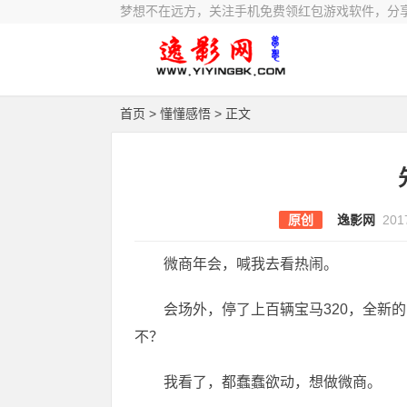
梦想不在远方，关注手机免费领红包游戏软件，分
首页
>
懂懂感悟
> 正文
原创
逸影网
201
微商年会，喊我去看热闹。
会场外，停了上百辆宝马320，全新
不？
我看了，都蠢蠢欲动，想做微商。