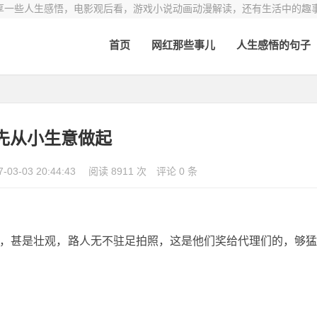
享一些人生感悟，电影观后看，游戏小说动画动漫解读，还有生活中的趣
首页
网红那些事儿
人生感悟的句子
先从小生意做起
7-03-03 20:44:43
阅读 8911 次
评论 0 条
的，甚是壮观，路人无不驻足拍照，这是他们奖给代理们的，够