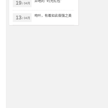
异地的 “时光红包”
19
04月
/
吻叶，有着如此倔强之美
13
04月
/
微
搜