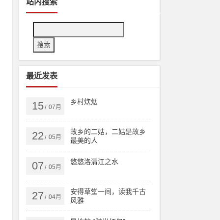
站内搜索
带
最近发表
乡村炊烟
15
07月
/
故乡的二姑，二姑是故乡
22
05月
/
最美的人
悠悠洛清江之水
07
05月
/
安得草堂一间，读我千古
27
04月
/
风雅