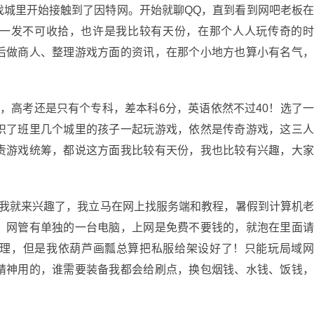
找城里开始接触到了因特网。开始就聊QQ，直到看到网吧老板
此就一发不可收拾，也许是我比较有天份，在那个人人玩传奇的
后做商人、整理游戏方面的资讯，在那个小地方也算小有名气
高考还是只有个专科，差本科6分，英语依然不过40！选了
识了班里几个城里的孩子一起玩游戏，依然是传奇游戏，这三
责游戏统筹，都说这方面我比较有天份，我也比较有兴趣，大
就来兴趣了，我立马在网上找服务端和教程，暑假到计算机
，网管有单独的一台电脑，上网是免费不要钱的，就泡在里面
理，但是我依葫芦画瓢总算把私服给架设好了！只能玩局域
精神用的，谁需要装备我都会给刷点，换包烟钱、水钱、饭钱