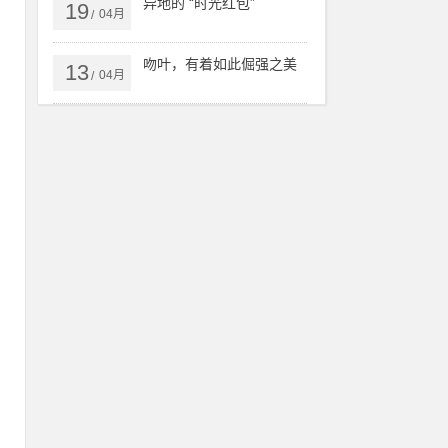
异地的 “时光红包”
19
在
04月
/
时
吻叶，有着如此倔强之美
13
，
04月
/
一
人
家
老
请
网
，