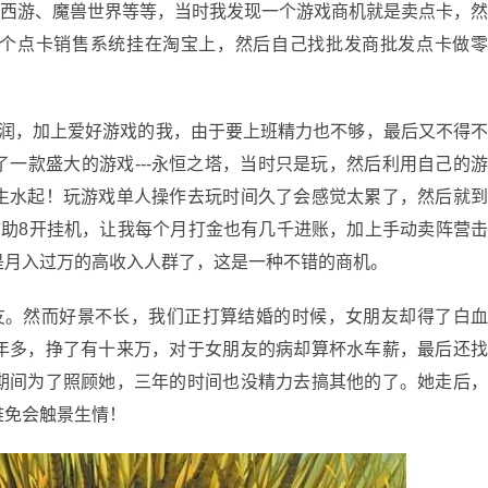
梦幻西游、魔兽世界等等，当时我发现一个游戏商机就是卖点卡，
个点卡销售系统挂在淘宝上，然后自己找批发商批发点卡做
，加上爱好游戏的我，由于要上班精力也不够，最后又不得
一款盛大的游戏---永恒之塔，当时只是玩，然后利用自己的
生水起！玩游戏单人操作去玩时间久了会感觉太累了，然后就
辅助8开挂机，让我每个月打金也有几千进账，加上手动卖阵营
是月入过万的高收入人群了，这是一种不错的商机。
。然而好景不长，我们正打算结婚的时候，女朋友却得了白
年多，挣了有十来万，对于女朋友的病却算杯水车薪，最后还
期间为了照顾她，三年的时间也没精力去搞其他的了。她走后
难免会触景生情！