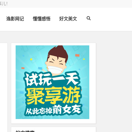
事儿！
逸影网记
懂懂感悟
好文美文
时
是
机