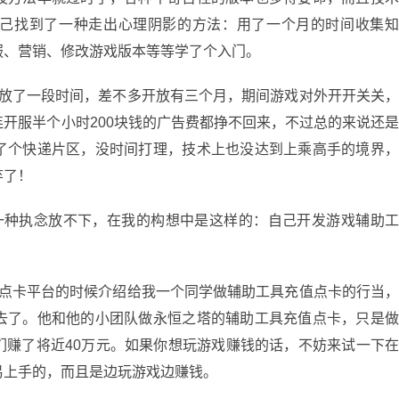
己找到了一种走出心理阴影的方法：用了一个月的时间收集
服、营销、修改游戏版本等等学了个入门。
了一段时间，差不多开放有三个月，期间游戏对外开开关关
开服半个小时200块钱的广告费都挣不回来，不过总的来说还
了个快递片区，没时间打理，技术上也没达到上乘高手的境界
弃了！
种执念放不下，在我的构想中是这样的：自己开发游戏辅助
卡平台的时候介绍给我一个同学做辅助工具充值点卡的行当
去了。他和他的小团队做永恒之塔的辅助工具充值点卡，只是
们赚了将近40万元。如果你想玩游戏赚钱的话，不妨来试一下
易上手的，而且是边玩游戏边赚钱。