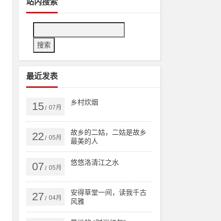
站内搜索
最近发表
乡村炊烟
15
07月
/
故乡的二姑，二姑是故乡
22
05月
/
最美的人
悠悠洛清江之水
07
05月
/
安得草堂一间，读我千古
27
个
04月
/
风雅
书